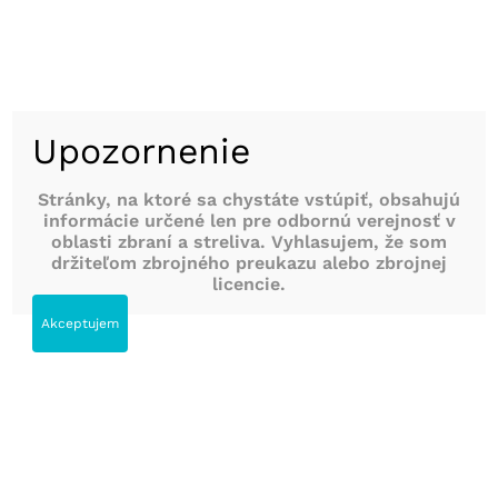
MMStrelnica
Upozornenie
Kalendár podujatí
Stránky, na ktoré sa chystáte vstúpiť, obsahujú
informácie určené len pre odbornú verejnosť v
oblasti zbraní a streliva. Vyhlasujem, že som
držiteľom zbrojného preukazu alebo zbrojnej
licencie.
Akceptujem